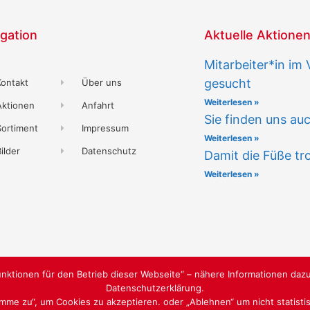
gation
Aktuelle Aktione
Mitarbeiter*in im
gesucht
Kontakt
Über uns
Weiterlesen »
Aktionen
Anfahrt
Sie finden uns au
Sortiment
Impressum
Weiterlesen »
ilder
Datenschutz
Damit die Füße tr
Weiterlesen »
nktionen für den Betrieb dieser Webseite“ – nähere Informationen dazu
Datenschutzerklärung.
timme zu“, um Cookies zu akzeptieren. oder „Ablehnen“ um nicht statist
WEBGESTALTUNG
WWW.SABU-VE