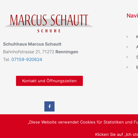
Navi
Schuhhaus Marcus Schautt
Bahnhofstrasse 21, 71272
Renningen
Tel.
07159-920624
B
Kontakt und Öffnungszeiten
„Diese Website verwendet Cookies für Statistiken und Fu
Klicken Sie auf „Ich s
LUST AUF SCHÖNE SCHUHE