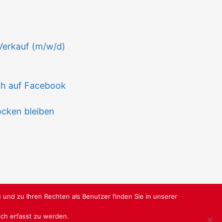
n
 Verkauf (m/w/d)
ch auf Facebook
ocken bleiben
 und zu Ihren Rechten als Benutzer finden Sie in unserer
isch erfasst zu werden.
RBUNDGRUPPE.DE
@ SABU GMBH