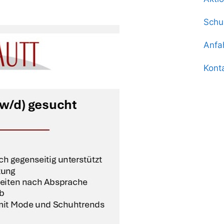
Schu
Anfa
Kont