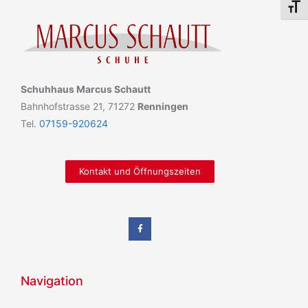
Schri
Schuhhaus Marcus Schautt
Bahnhofstrasse 21, 71272
Renningen
Tel.
07159-920624
Kontakt und Öffnungszeiten
Navigation